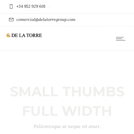
+34 952 929 601
comercial@delatorregroup.com
SMALL THUMBS
FULL WIDTH
Pellentesque at neque sit amet.