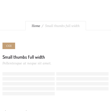
Home
Small thumbs full width
CGI
Small thumbs full width
Pellentesque at neque sit amet.