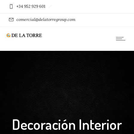
+34 952 929 601
comercial@delatorregroup.com
Decoración Interior