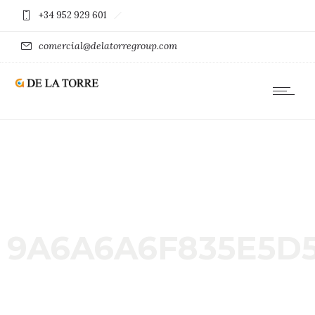
+34 952 929 601
comercial@delatorregroup.com
9A6A6A6F835E5D