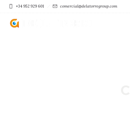
comercial@delatorregroup.com
+34 952 929 601
C