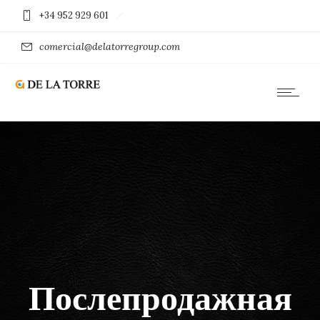
+34 952 929 601
comercial@delatorregroup.com
Послепродажная