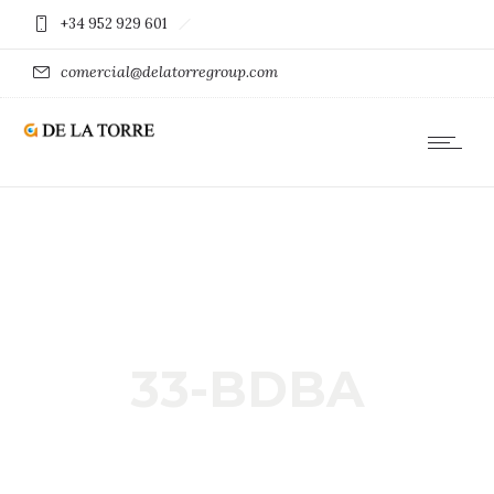
+34 952 929 601
comercial@delatorregroup.com
33-BDBA